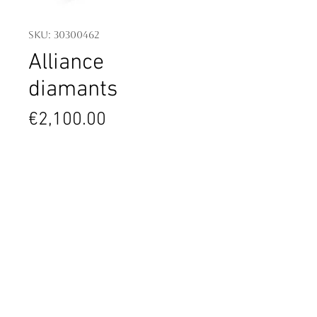
SKU: 30300462
Alliance
diamants
Price
€2,100.00
7 diamants taille brillant - poids
total 0.48 ct
Or blanc 750 millièmes 3.31 g
Contact
4 PL. Général de Gaulle
06600 Antibes
France
04.93.34.09.88
contact@tassanary.com