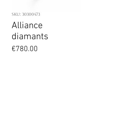
SKU: 30300473
Alliance
diamants
Price
€780.00
13 diamants taille brillant - poids
total 0.13 ct
Or blanc 750 millièmes 1.45 g
Contact
4 PL. Général de Gaulle
06600 Antibes
France
04.93.34.09.88
contact@tassanary.com