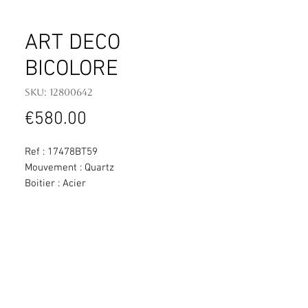
ART DECO
BICOLORE
SKU: 12800642
Price
€580.00
Ref : 17478BT59
Mouvement : Quartz
Boitier : Acier
Cadran : Nacre blanche véritable
Dimension : 20,3 x 24,4mm
Bracelet : Acier
Etanchéité : 50 m