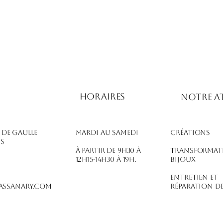
Horaires
notre at
l de Gaulle
Mardi au Samedi
Créations
es
À partir de 9h30 à
Transformat
12h15-14h30 à 19h.
bijoux
Entretien et
ssanary.com
réparation de