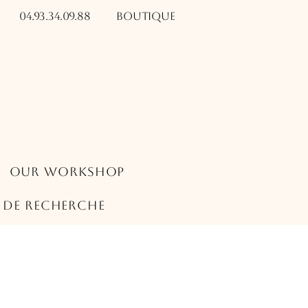
04.93.34.09.88​​
Boutique
Our Workshop
s de recherche