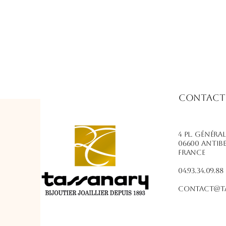
Contact
4 PL. Généra
06600 Antib
France
04.93.34.09.88
contact@ta