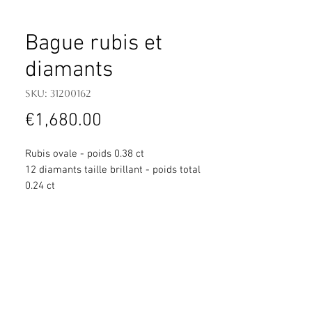
Bague rubis et
diamants
SKU: 31200162
Price
€1,680.00
Rubis ovale - poids 0.38 ct
12 diamants taille brillant - poids total
0.24 ct
Or blanc 750 millièmes 2.51 g