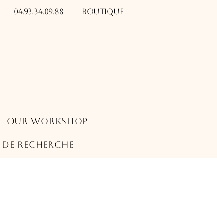
04.93.34.09.88​​
Boutique
Our Workshop
s de recherche