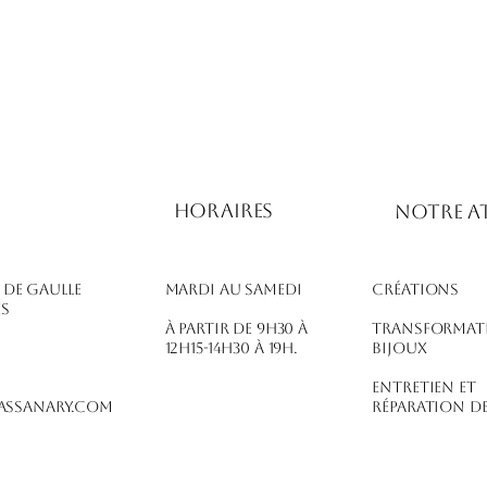
Horaires
notre at
l de Gaulle
Mardi au Samedi
Créations
es
À partir de 9h30 à
Transformat
12h15-14h30 à 19h.
bijoux
Entretien et
ssanary.com
réparation de