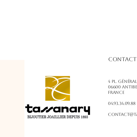
Contact
4 PL. Généra
06600 Antib
France
04.93.34.09.88
contact@ta