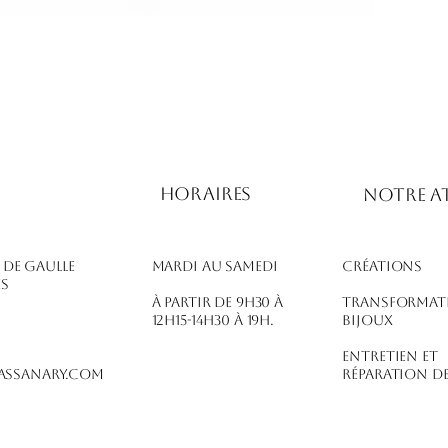
Horaires
notre at
l de Gaulle
Mardi au Samedi
Créations
es
À partir de 9h30 à
Transformat
12h15-14h30 à 19h.
bijoux
Entretien et
ssanary.com
réparation de