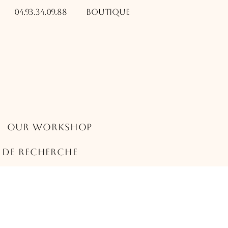
04.93.34.09.88​​
Boutique
Our Workshop
s de recherche