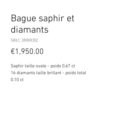
Bague saphir et
diamants
SKU: 31100312
Price
€1,950.00
Saphir taille ovale - poids 0.67 ct
16 diamants taille brillant - poids total
0.10 ct
Or blanc 750 millièmes 2.71 g