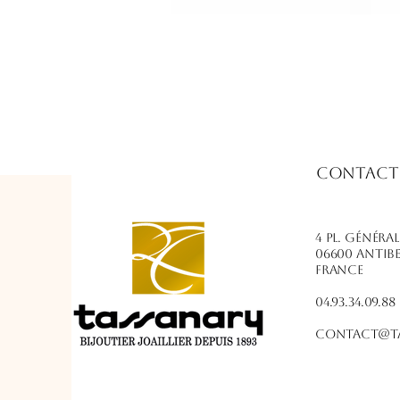
Contact
4 PL. Généra
06600 Antib
France
04.93.34.09.88
contact@ta