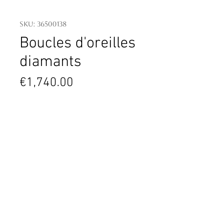
SKU: 36500138
Boucles d'oreilles
diamants
Price
€1,740.00
2 diamants taille brillant - poids
total 0.10 ct
60 diamants taille brillant - poids
total 0.28 ct
Or blanc 750 millièmes 2.86 g
Contact
4 PL. Général de Gaulle
06600 Antibes
France
04.93.34.09.88
contact@tassanary.com