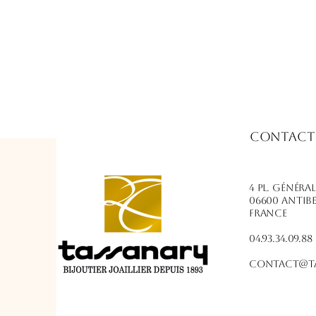
Contact
4 PL. Généra
06600 Antib
France
04.93.34.09.88
contact@ta