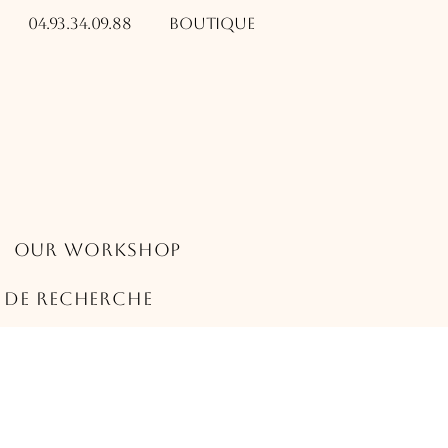
04.93.34.09.88​​
Boutique
Our Workshop
s de recherche