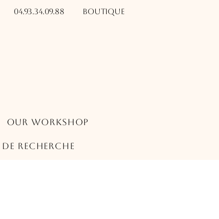
04.93.34.09.88​​
Boutique
Our Workshop
s de recherche