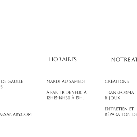
Horaires
notre at
l de Gaulle
Mardi au Samedi
Créations
es
À partir de 9h30 à
Transformat
12h15-14h30 à 19h.
bijoux
Entretien et
ssanary.com
réparation de