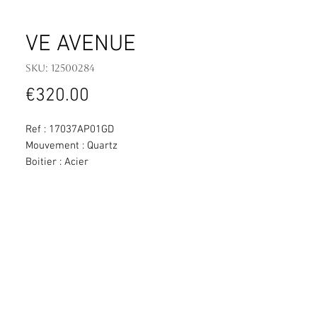
VE AVENUE
SKU: 12500284
Price
€320.00
Ref : 17037AP01GD
Mouvement : Quartz
Boitier : Acier
Cadran : Argent brossé vertical
Dimension : 22,5 x 17mm
Bracelet : Cuir
Etanchéité : 30 m