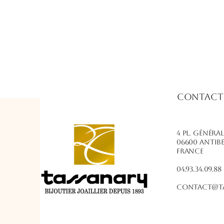
Contact
4 PL. Généra
06600 Antib
France
04.93.34.09.88
contact@ta