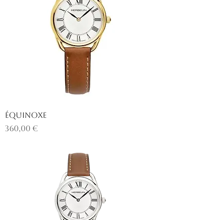
ÉQUINOXE
Prix
360,00 €