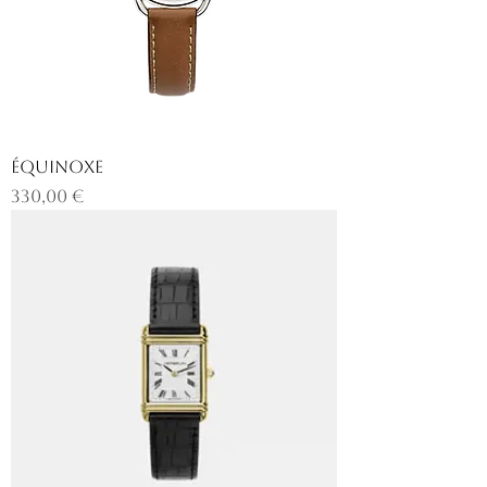
ÉQUINOXE
Prix
330,00 €