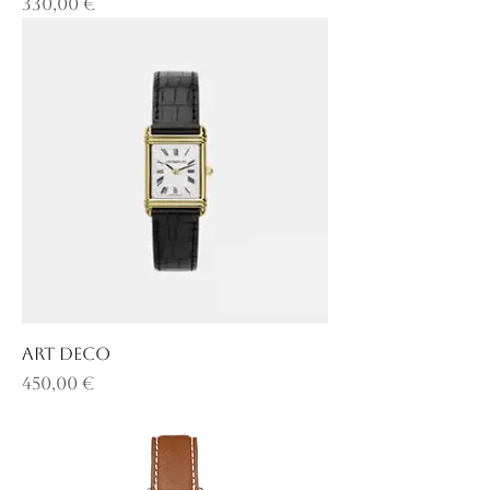
Prix
330,00 €
ART DECO
Prix
450,00 €