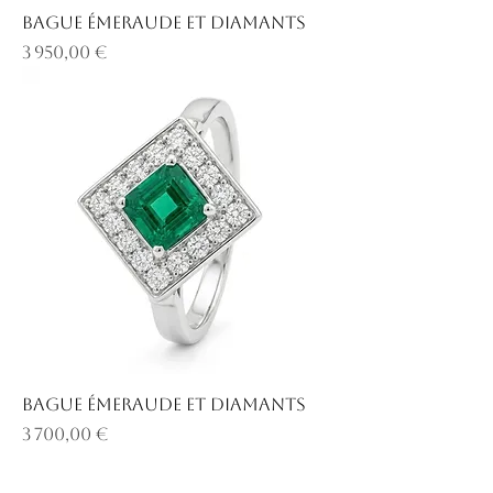
Bague émeraude et diamants
Prix
3 950,00 €
Bague émeraude et diamants
Prix
3 700,00 €