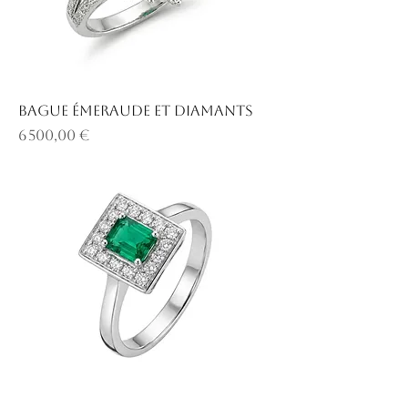
Bague émeraude et diamants
Prix
6 500,00 €