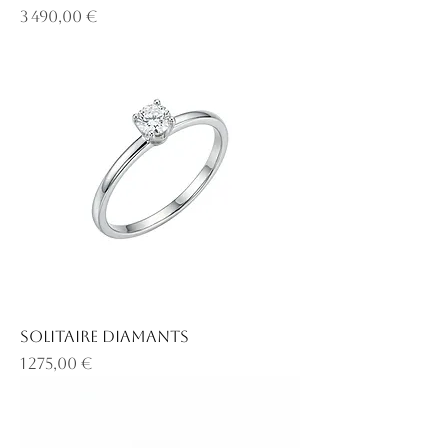
Prix
3 490,00 €
Solitaire diamants
Prix
1 275,00 €