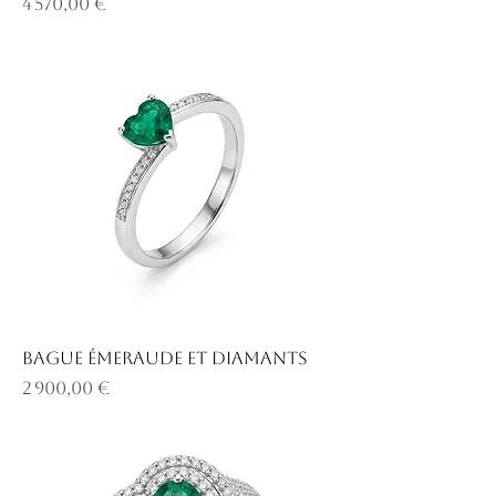
Prix
4 570,00 €
Bague émeraude et diamants
Prix
2 900,00 €