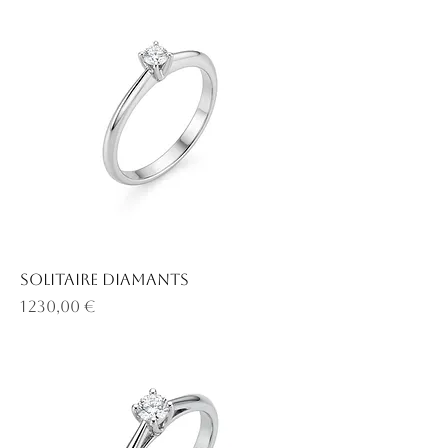
Solitaire diamants
Prix
1 230,00 €