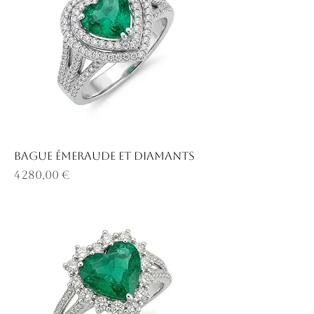
Bague émeraude et diamants
Prix
4 280,00 €