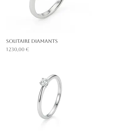
Solitaire diamants
Prix
1 230,00 €