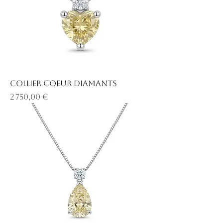
Collier coeur diamants
Prix
2 750,00 €