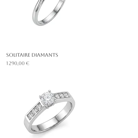
Solitaire diamants
Prix
1 290,00 €