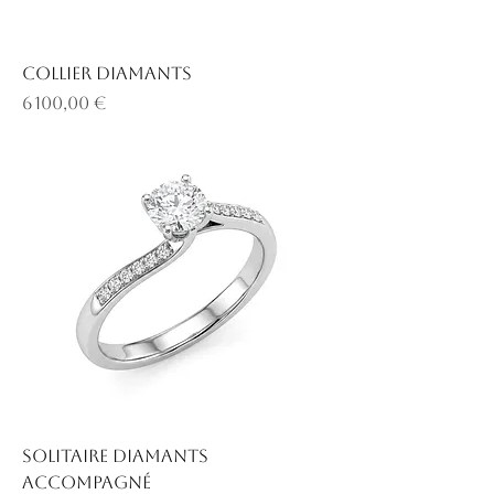
Collier diamants
Prix
6 100,00 €
Solitaire diamants
accompagné