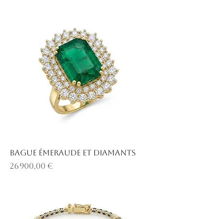
Bague émeraude et diamants
Prix
26 900,00 €