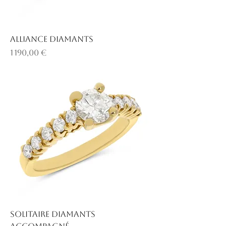
Alliance diamants
Prix
1 190,00 €
Solitaire diamants