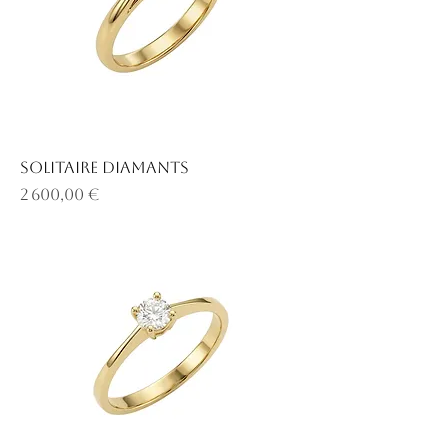
Solitaire diamants
Prix
2 600,00 €