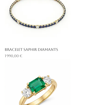
Bracelet saphir diamants
Prix
1 990,00 €