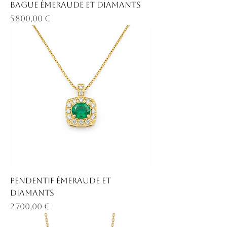
Bague émeraude et diamants
Prix
5 800,00 €
Pendentif émeraude et
diamants
Prix
2 700,00 €