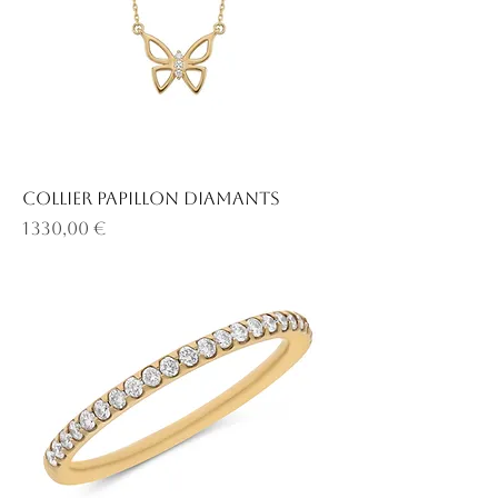
Collier papillon diamants
Prix
1 330,00 €