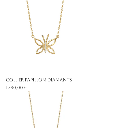
Collier papillon diamants
Prix
1 290,00 €