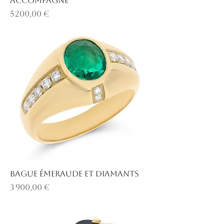
accompagné
Prix
5 200,00 €
Bague émeraude et diamants
Prix
3 900,00 €