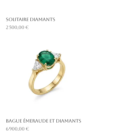
Solitaire diamants
Prix
2 500,00 €
Bague émeraude et diamants
Prix
6 900,00 €