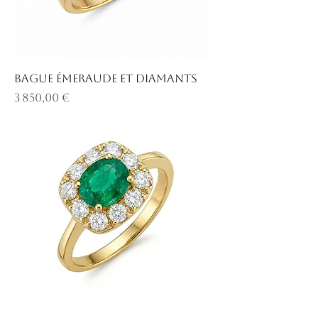
Bague émeraude et diamants
Prix
3 850,00 €