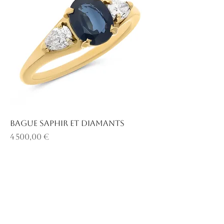
Bague saphir et diamants
Prix
4 500,00 €