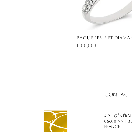
Bague perle et diama
Prix
1 100,00 €
Contact
4 PL. Généra
06600 Antib
France