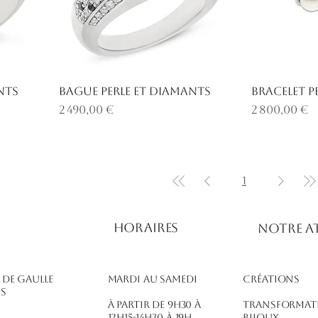
nts
Bague perle et diamants
Bracelet pe
Prix
Prix
2 490,00 €
2 800,00 €
1
Horaires
notre at
l de Gaulle
Mardi au Samedi
Créations
es
À partir de 9h30 à
Transformat
12h15-14h30 à 19h.
bijoux