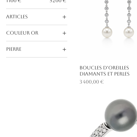
1 100 €
5 200 €
Articles
Bague
Couleur Or
Boucles d'oreilles
Or blanc
Bracelet
Pierre
Diamant
Perle
Boucles d'oreilles
diamants et perles
Prix
3 400,00 €