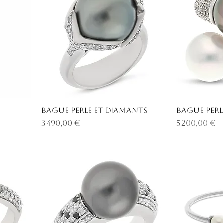
Bague perle et diamants
Bague perl
Prix
Prix
3 490,00 €
5 200,00 €