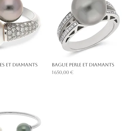
es et diamants
Bague perle et diamants
Prix
1 650,00 €