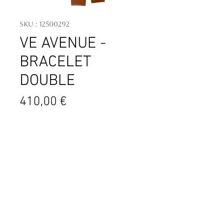
SKU : 12500292
VE AVENUE -
BRACELET
DOUBLE
Prix
410,00 €
Ref : 17437AP29MDL
Mouvement : Quartz
Boitier : Acier
Cadran : Nacre blanche véritable
Dimension : 20,5 x 19mm
Contact
Bracelet : Cuir
4 PL. Général de Gaulle
Etanchéité : 50 m
06600 Antibes
France
04.93.34.09.88
contact@tassanary.com