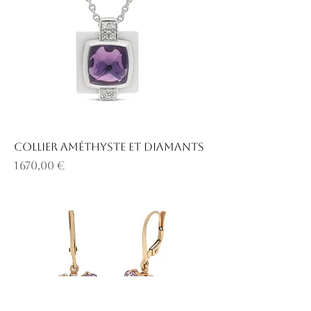
Collier améthyste et diamants
Prix
1 670,00 €