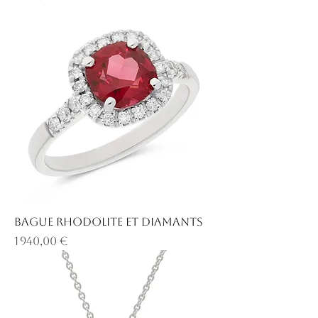
Bague rhodolite et diamants
Prix
1 940,00 €