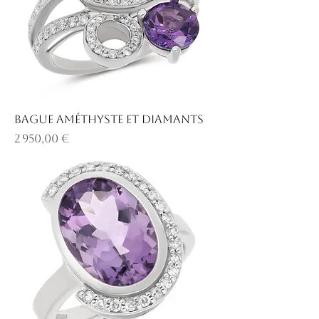
Bague améthyste et diamants
Prix
2 950,00 €