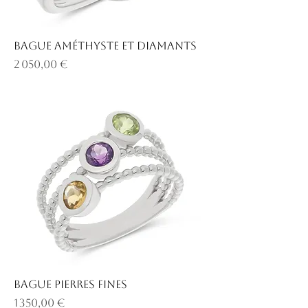
Bague améthyste et diamants
Prix
2 050,00 €
Bague pierres fines
Prix
1 350,00 €