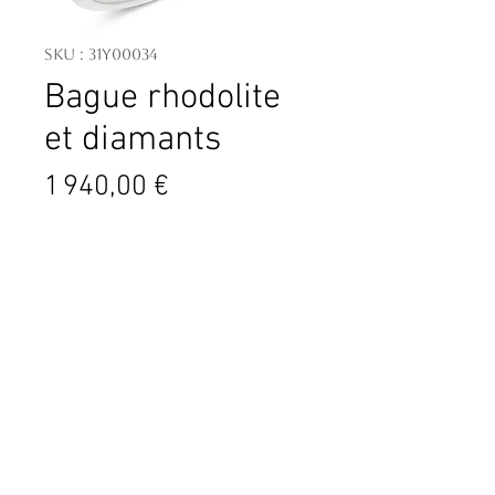
SKU : 31Y00034
Bague rhodolite
et diamants
Prix
1 940,00 €
Rhodolite centrale - poids 2.46 ct
Diamants taille brillant - poids total
0.29 ct
Or blanc 750 millièmes 3.11 g
Contact
4 PL. Général de Gaulle
06600 Antibes
France
04.93.34.09.88
contact@tassanary.com