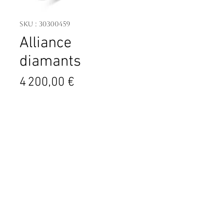
SKU : 30300459
Alliance
diamants
Prix
4 200,00 €
5 diamants taille brillant - poids
total 1.07 ct
Or blanc 750 millièmes 5.32 g
Contact
4 PL. Général de Gaulle
06600 Antibes
France
04.93.34.09.88
contact@tassanary.com