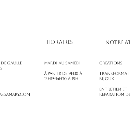
Horaires
notre at
l de Gaulle
Mardi au Samedi
Créations
es
À partir de 9h30 à
Transformat
12h15-14h30 à 19h.
bijoux
Entretien et
ssanary.com
réparation de