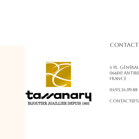
Contact
4 PL. Généra
06600 Antib
France
04.93.34.09.88
contact@ta