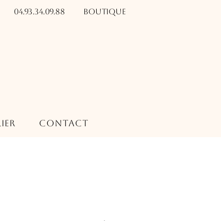
04.93.34.09.88​​
Boutique
ier
Contact