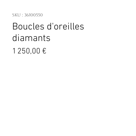
SKU : 36100550
Boucles d'oreilles
diamants
Prix
1 250,00 €
6 diamants taille princesse - poids
total 0.30 ct
Or blanc 750 millièmes 1.91 g
Contact
4 PL. Général de Gaulle
06600 Antibes
France
04.93.34.09.88
contact@tassanary.com